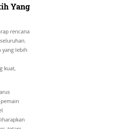
tih Yang
arap rencana
seluruhan.
 yang lebih
 kuat,
harus
a pemain
el
diharapkan
i, tetapi