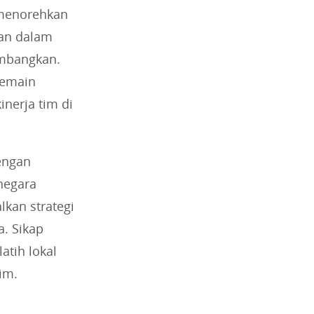
l menorehkan
san dalam
imbangkan.
pemain
nerja tim di
dengan
negara
lkan strategi
. Sikap
atih lokal
im.