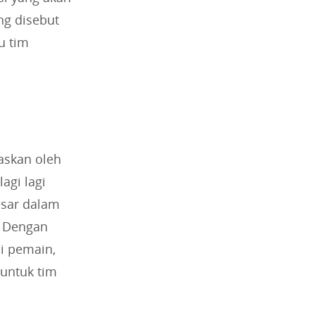
ng disebut
u tim
laskan oleh
agi lagi
esar dalam
. Dengan
i pemain,
untuk tim