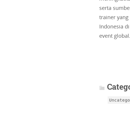
serta sumber
trainer yang
Indonesia d
event global
Article
info
Categ
Uncateg