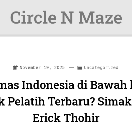
Circle N Maze
—
C
November 19, 2025
Uncategorized
a
nas Indonesia di Bawah 
t
e
k Pelatih Terbaru? Simak
g
Erick Thohir
o
r