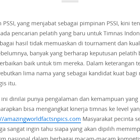
i
e
s
PSSI, yang menjabat sebagai pimpinan PSSI, kini te
:
pada pencarian pelatih yang baru untuk Timnas Indon
agai hasil tidak memuaskan di tournament dan kuali
sebelumnya, banyak yang berharap keputusan pelatih 
baikan baik untuk tim mereka. Dalam keterangan ter
ebutkan lima nama yang sebagai kandidat kuat bag
is itu.
ni dinilai punya pengalaman dan kemampuan yang 
arapkan bisa mengangkat kinerja timnas ke level yan
://amazingworldfactsnpics.com
Masyarakat pecinta se
ga sangat ingin tahu siapa yang akan dipilih memimp
m nasional dalam berbagai macam-macam kompetis