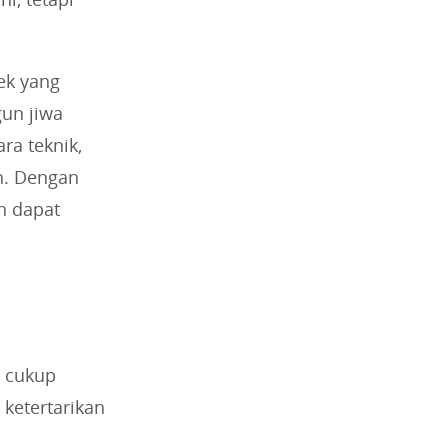
ek yang
gun jiwa
ra teknik,
n. Dengan
an dapat
a cukup
ketertarikan