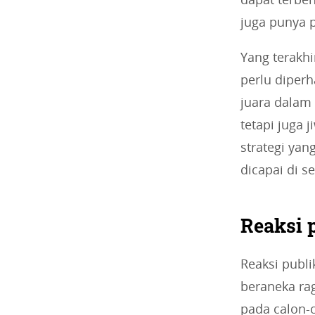
juga punya p
Yang terakh
perlu diper
juara dalam 
tetapi juga
strategi yan
dicapai di s
Reaksi p
Reaksi publi
beraneka ra
pada calon-