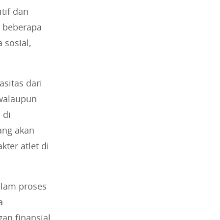
tif dan
, beberapa
sosial,
sitas dari
 walaupun
 di
ang akan
ter atlet di
dalam proses
a
an finansial