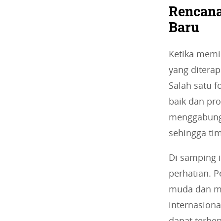
Rencana
Baru
Ketika memil
yang ditera
Salah satu 
baik dan pro
menggabungk
sehingga tim
Di samping i
perhatian. 
muda dan me
internasion
dapat terben