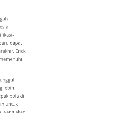
ngah
esia.
fikasi-
baru dapat
akhir, Erick
i memenuhi
unggul,
g lebih
pak bola di
in untuk
i yang akan