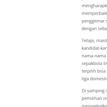
mengharapka
memperbaiki 
penggemar s
dengan seba
Tetapi, mas
kandidat-ka
nama-nama t
sepakbola I
terpilih bis
liga domesti
Di samping i
pemilihan i
meningkatkan