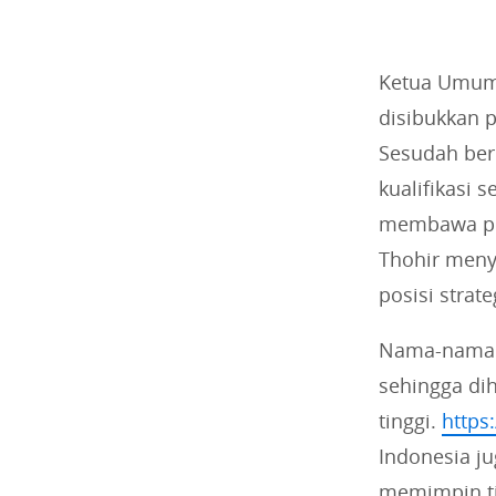
Ketua Umum 
disibukkan 
Sesudah berb
kualifikasi 
membawa per
Thohir meny
posisi strateg
Nama-nama i
sehingga dih
tinggi.
https
Indonesia ju
memimpin ti