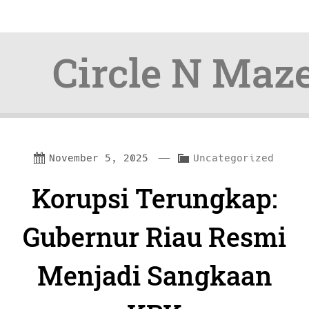
Circle N Maz
Skip
Skip
—
C
November 5, 2025
Uncategorized
to
to
a
Korupsi Terungkap:
content
navigation
t
e
Gubernur Riau Resmi
g
Menjadi Sangkaan
o
r