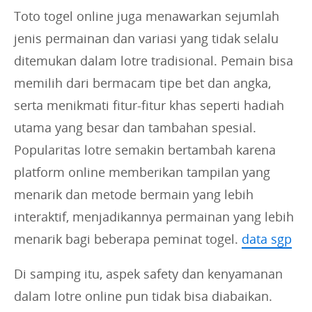
Toto togel online juga menawarkan sejumlah
jenis permainan dan variasi yang tidak selalu
ditemukan dalam lotre tradisional. Pemain bisa
memilih dari bermacam tipe bet dan angka,
serta menikmati fitur-fitur khas seperti hadiah
utama yang besar dan tambahan spesial.
Popularitas lotre semakin bertambah karena
platform online memberikan tampilan yang
menarik dan metode bermain yang lebih
interaktif, menjadikannya permainan yang lebih
menarik bagi beberapa peminat togel.
data sgp
Di samping itu, aspek safety dan kenyamanan
dalam lotre online pun tidak bisa diabaikan.