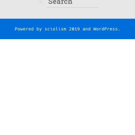
Search
for:
Powered by
sciolism 2019
and
WordPress
.