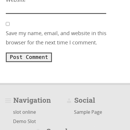
Save my name, email, and website in this
browser for the next time I comment.
Navigation
Social
slot online
Sample Page
Demo Slot