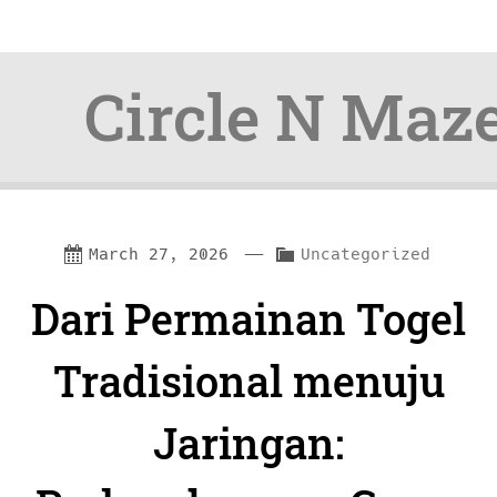
Circle N Maz
Skip
Skip
—
C
March 27, 2026
Uncategorized
to
to
a
Dari Permainan Togel
content
navigation
t
e
Tradisional menuju
g
Jaringan:
o
r