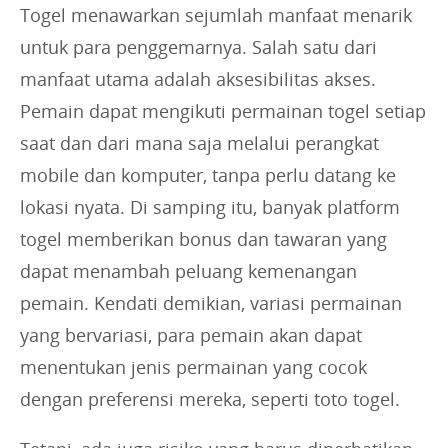
Togel menawarkan sejumlah manfaat menarik
untuk para penggemarnya. Salah satu dari
manfaat utama adalah aksesibilitas akses.
Pemain dapat mengikuti permainan togel setiap
saat dan dari mana saja melalui perangkat
mobile dan komputer, tanpa perlu datang ke
lokasi nyata. Di samping itu, banyak platform
togel memberikan bonus dan tawaran yang
dapat menambah peluang kemenangan
pemain. Kendati demikian, variasi permainan
yang bervariasi, para pemain akan dapat
menentukan jenis permainan yang cocok
dengan preferensi mereka, seperti toto togel.