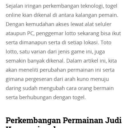
Sejalan iringan perkembangan teknologi, togel
online kian dikenal di antara kalangan pemain.
Dengan kemudahan akses lewat alat seluler
ataupun PC, penggemar lotto sekarang bisa ikut
serta dimanapun serta di setiap lokasi. Toto
lotto, satu varian dari jenis game ini, juga
semakin banyak dikenal. Dalam artikel ini, kita
akan meneliti perubahan permainan ini serta
gimana pergeseran dari arah kuno menuju
daring sudah mengubah cara orang bermain
serta berhubungan dengan togel.
Perkembangan Permainan Judi