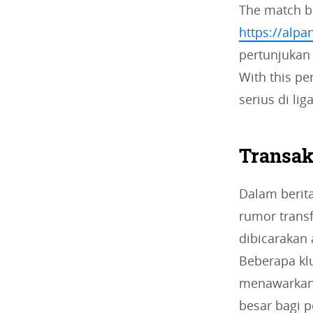
The match b
https://alp
pertunjukan 
With this p
serius di lig
Transak
Dalam berita
rumor trans
dibicarakan
Beberapa kl
menawarkan 
besar bagi p