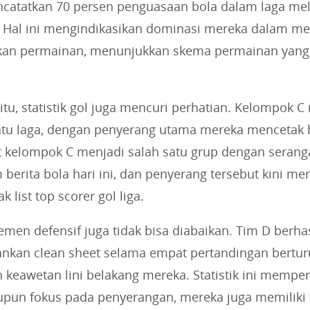
ncatatkan 70 persen penguasaan bola dalam laga me
 Hal ini mengindikasikan dominasi mereka dalam m
an permainan, menunjukkan skema permainan yang e
itu, statistik gol juga mencuri perhatian. Kelompok 
atu laga, dengan penyerang utama mereka mencetak ha
 kelompok C menjadi salah satu grup dengan serang
m berita bola hari ini, dan penyerang tersebut kini me
 list top scorer gol liga.
elemen defensif juga tidak bisa diabaikan. Tim D berhas
kan clean sheet selama empat pertandingan berturu
keawetan lini belakang mereka. Statistik ini memper
pun fokus pada penyerangan, mereka juga memiliki