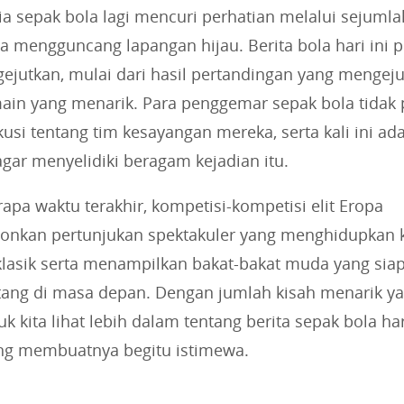
i
nia sepak bola lagi mencuri perhatian melalui sejumla
e
a mengguncang lapangan hijau. Berita bola hari ini 
s
gejutkan, mulai dari hasil pertandingan yang mengej
:
main yang menarik. Para penggemar sepak bola tidak
kusi tentang tim kesayangan mereka, serta kali ini 
gar menyelidiki beragam kejadian itu.
pa waktu terakhir, kompetisi-kompetisi elit Eropa
nkan pertunjukan spektakuler yang menghidupkan 
klasik serta menampilkan bakat-bakat muda yang sia
tang di masa depan. Dengan jumlah kisah menarik y
k kita lihat lebih dalam tentang berita sepak bola hari
ng membuatnya begitu istimewa.