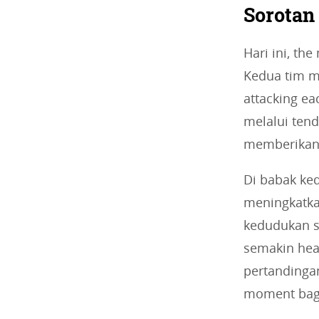
Sorotan
Hari ini, th
Kedua tim m
attacking ea
melalui ten
memberikan 
Di babak ke
meningkatka
kedudukan se
semakin heat
pertandinga
moment bagi