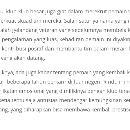
u, klub-klub besar juga giat dalam merekrut pemain 
rkuat skuad tim mereka. Salah satunya nama yang 
dalah gelandang veteran yang sebelumnya membela 
i pengalaman yang luas, kehadiran pemain ini diyakin
kontribusi positif dan membantu tim dalam meraih
 yang akan datang.
knya, ada juga kabar tentang pemain yang kembali k
lah beberapa tahun berkarir di luar negeri. Rindu in
 ikatan emosional yang dimilikinya dengan klub ters
etia tentu saja antusias mendengar kemungkinan k
tang, yang diharapkan bisa membawa kembali prestise