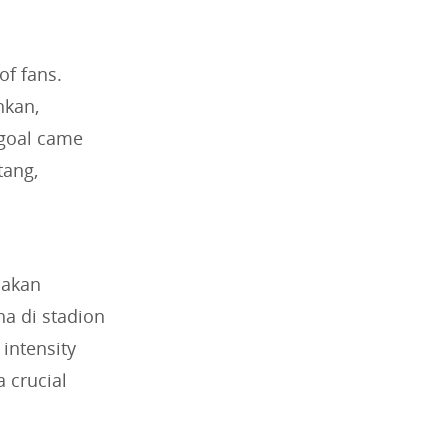
of fans.
nkan,
 goal came
tang,
makan
na di stadion
intensity
 crucial