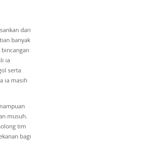
esankan dari
tian banyak
n bincangan
i ia
ol serta
a ia masih
kemampuan
nan musuh.
nolong tim
ekanan bagi