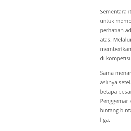
Sementara it
untuk mempe
perhatian a
atas. Melalu
memberikan 
di kompetisi
Sama menari
aslinya sete
betapa besar
Penggemar s
bintang bin
liga.